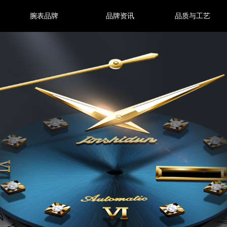
腕表品牌
品牌资讯
品质与工艺
花花公子
关于品牌
保养常识
金仕盾
企业文化
质量承诺
欧利时