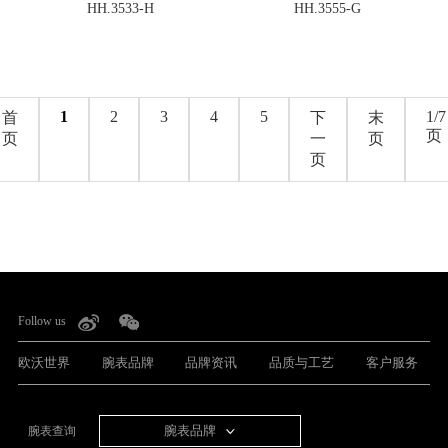
HH.3533-H
HH.3555-G
1
2
3
4
5
1/7
首
下
末
页
页
一
页
页
Follow us
欧沃世界
腕表品牌
品牌资讯
品质与工艺
客户服务
腕表品牌
腕表查询