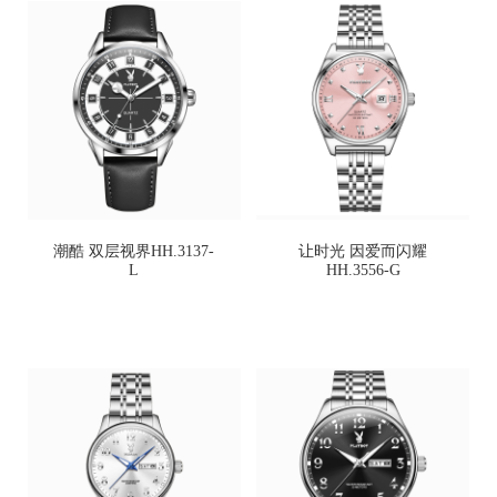
潮酷 双层视界HH.3137-
让时光 因爱而闪耀
L
HH.3556-G