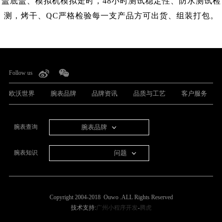
盖底盖、模拟机模拟走时，48小时测试稳定性、防水测试检
测，烤干、QC严格检验每一支产品方可出货、组装打包。
Follow us
欧沃世界
腕表品牌
品牌资讯
品质与工艺
客户服务
腕表品牌
腕表查询
问题
腕表知识
Copyright 2004-2018 Ouwo .ALL Rights Reserved
技术支持:
广州小程序开发
-
腾虎