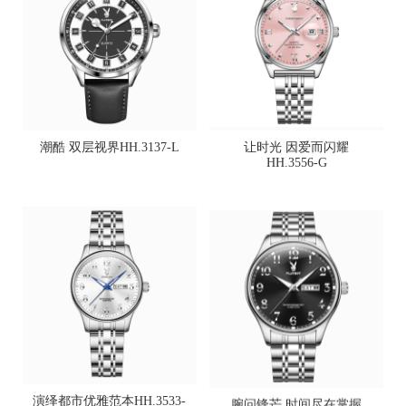
潮酷 双层视界HH.3137-L
让时光 因爱而闪耀
HH.3556-G
演绎都市优雅范本HH.3533-
腕问锋芒 时间尽在掌握